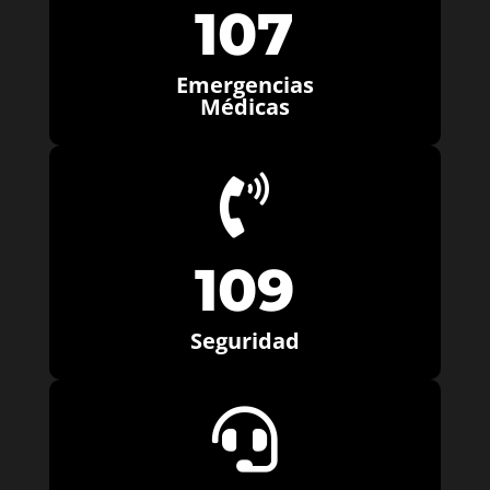
107
Emergencias
Médicas

109
Seguridad
