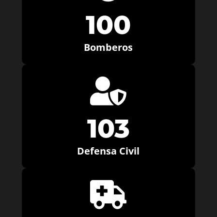
100
Bomberos

103
Defensa Civil
