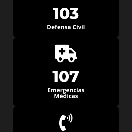
103
Defensa Civil

107
Emergencias
Médicas
