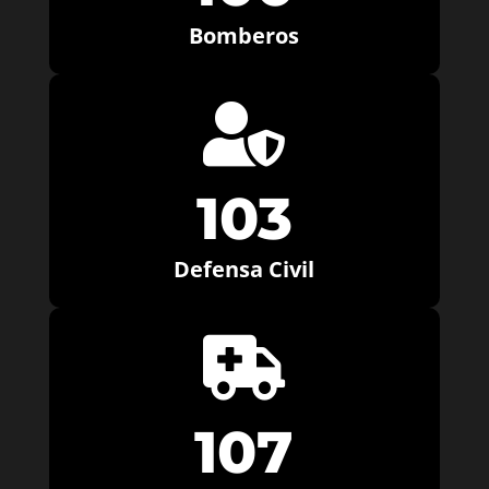
Bomberos

103
Defensa Civil

107