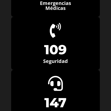
Emergencias
Médicas

109
Seguridad

147