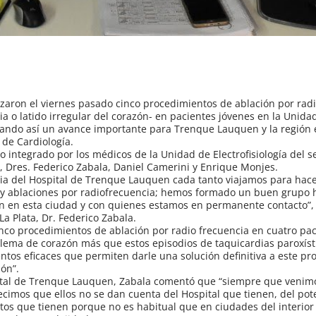
izaron el viernes pasado cinco procedimientos de ablación por rad
ia o latido irregular del corazón- en pacientes jóvenes en la Unida
rcando así un avance importante para Trenque Lauquen y la región 
 de Cardiología.
o integrado por los médicos de la Unidad de Electrofisiología del s
a, Dres. Federico Zabala, Daniel Camerini y Enrique Monjes.
ia del Hospital de Trenque Lauquen cada tanto viajamos para hac
os y ablaciones por radiofrecuencia; hemos formado un buen grupo
n en esta ciudad y con quienes estamos en permanente contacto”, s
La Plata, Dr. Federico Zabala.
nco procedimientos de ablación por radio frecuencia en cuatro pac
blema de corazón más que estos episodios de taquicardias paroxíst
entos eficaces que permiten darle una solución definitiva a este p
ión”.
spital de Trenque Lauquen, Zabala comentó que “siempre que venim
imos que ellos no se dan cuenta del Hospital que tienen, del pot
os que tienen porque no es habitual que en ciudades del interior 