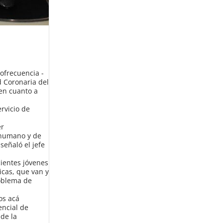
iofrecuencia -
d Coronaria del
en cuanto a
ervicio de
er
 humano y de
eñaló el jefe
ientes jóvenes
icas, que van y
roblema de
os acá
encial de
de la