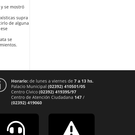
, y se mostró
xísticas supra
irlo de alguna
 ese
lata se
amientos.
Horario:
de lunes a viernes de
7 a 13 hs.
p
Palacio Municipal
(02392) 410501/05
Centro Cívico
(02392) 419395/97
Centro de Atención Ciudadana
147
/
(02392) 419060

