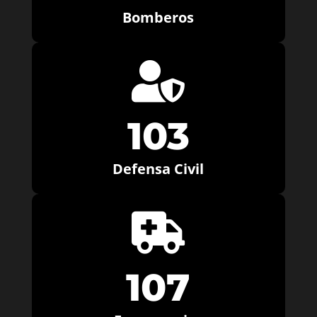
Bomberos

103
Defensa Civil

107