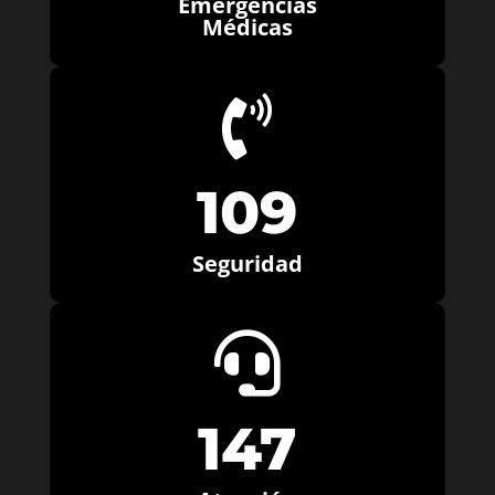
Emergencias
Médicas

109
Seguridad

147