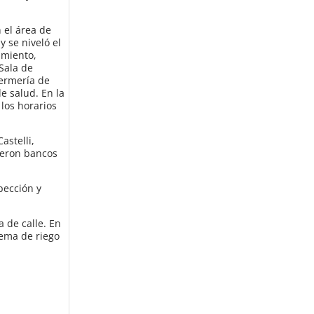
 el área de
 se niveló el
imiento,
Sala de
fermería de
e salud. En la
los horarios
astelli,
uyeron bancos
pección y
a de calle. En
tema de riego