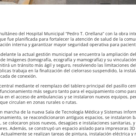
multáneo del Hospital Municipal “Pedro T. Orellana” con la obra int
e fue planificada para fortalecer la atención de salud de la com
ulación interna y garantizar mayor seguridad operativa para pacient
delante la actual gestión municipal se encuentra la ampliación del
 de Imágenes (tomografía, ecografía y mamografía) y su vinculación
itirá un tránsito más ágil y seguro, resolviendo las limitaciones del
icas trabaja en la finalización del cielorraso suspendido, la instala
rcada de conexión.
central mediante el reemplazo del tablero principal del pasillo cen
funcionamiento más seguro tanto para el equipamiento como para
ia en el acceso de ambulancias y se instalaron nuevos equipos, p
ue circulan en zonas rurales o rutas.
en marcha de la nueva Sala de Tecnología Médica y Sistemas Inform
cionamiento, se reacondicionaron antiguos espacios, se instalaron 
, se colocaron pisos nuevos, desagües e instalaciones sanitarias, y
idores. Además, se construyó un espacio aislado para impresoras 3D
Actualmente se realizan tareas de pintura, instalación eléctrica y