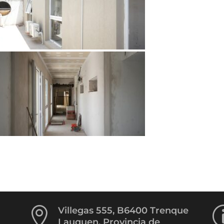

Villegas 555, B6400 Trenque
Lauquen, Provincia de