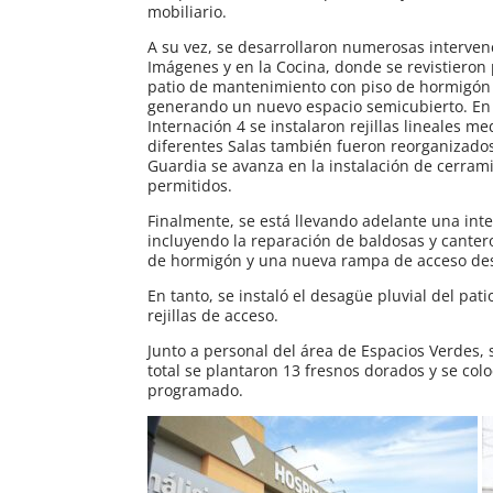
mobiliario.
A su vez, se desarrollaron numerosas interven
Imágenes y en la Cocina, donde se revistieron
patio de mantenimiento con piso de hormigón f
generando un nuevo espacio semicubierto. En la
Internación 4 se instalaron rejillas lineales m
diferentes Salas también fueron reorganizados
Guardia se avanza en la instalación de cerrami
permitidos.
Finalmente, se está llevando adelante una inter
incluyendo la reparación de baldosas y canter
de hormigón y una nueva rampa de acceso desd
En tanto, se instaló el desagüe pluvial del pat
rejillas de acceso.
Junto a personal del área de Espacios Verdes, s
total se plantaron 13 fresnos dorados y se co
programado.