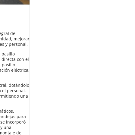
egral de
unidad, mejorar
es y personal.
 pasillo
 directa con el
 pasillo
ción eléctrica,
tral, dotándolo
 el personal.
ermitiendo una
áticos,
bandejas para
 se incorporó
 y una
 montaje de