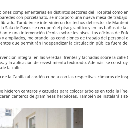
ciones complementarias en distintos sectores del Hospital como en
 paredes con porcelanato, se incorporó una nueva mesa de trabajo y
ibrado. También se intervinieron los techos del sector de Manten
 Sala de Rayos se recuperó el piso granítico y en los baños de la 
ediante una intervención técnica sobre los pisos. Las oficinas de En
 y ampliados, mejorando las condiciones de trabajo del personal d
entos que permitirán independizar la circulación pública fuera de 
vención integral en las veredas, frentes y fachadas sobre la calle C
os; y la aplicación de revestimiento texturado. Además, se constr
e la calle.
io de la Capilla al cordón cuneta con las respectivas cámaras de ins
e hicieron canteros y cazuelas para colocar árboles en toda la líne
locarán canteros de gramíneas herbáceas. También se instalará sis