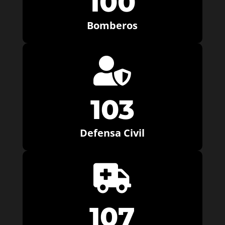
100
Bomberos

103
Defensa Civil

107