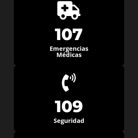

107
Emergencias
Médicas

109
Seguridad