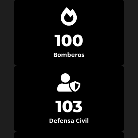

100
Bomberos

103
Defensa Civil