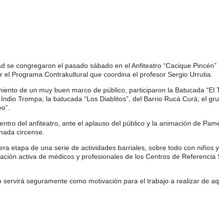
dad se congregaron el pasado sábado en el Anfiteatro “Cacique Pincén” 
or el Programa Contrakultural que coordina el profesor Sergio Urrutia.
iento de un muy buen marco de público, participaron la Batucada “El 
 Indio Trompa; la
batucada “Los Diablitos”, del Barrio Rucá Curá; el gr
eo”.
entro del anfiteatro, ante el aplauso del público y la animación de Pa
rnada circense.
mera etapa de una serie de actividades barriales, sobre todo con niños 
pación activa de médicos y profesionales de los Centros de Referencia 
do servirá seguramente como motivación para el trabajo a realizar de a