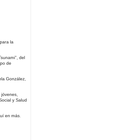
para la
Tsunami”, del
upo de
mela González,
y jóvenes,
Social y Salud
quí en más.