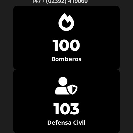
147
/
(02392) 419060

100
Bomberos

103
Defensa Civil