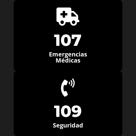

107
Emergencias
Médicas

109
Seguridad