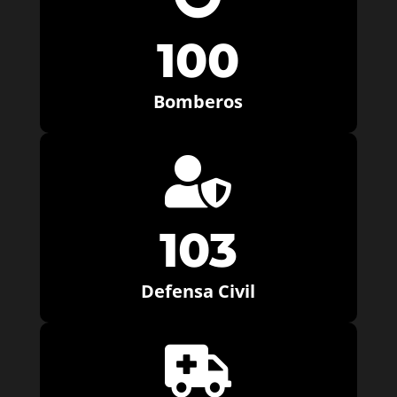
100
Bomberos

103
Defensa Civil
