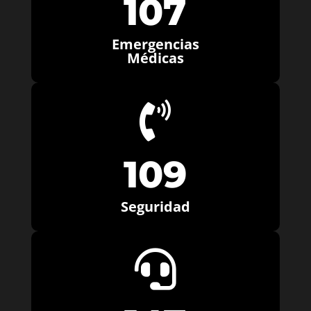
107
Emergencias
Médicas

109
Seguridad
