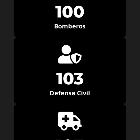
100
Bomberos

103
Defensa Civil
