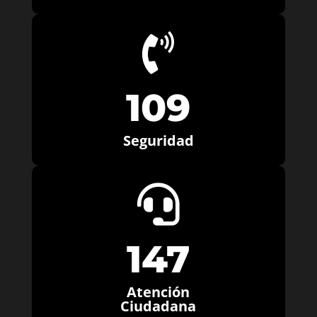

109
Seguridad

147
Atención
Ciudadana