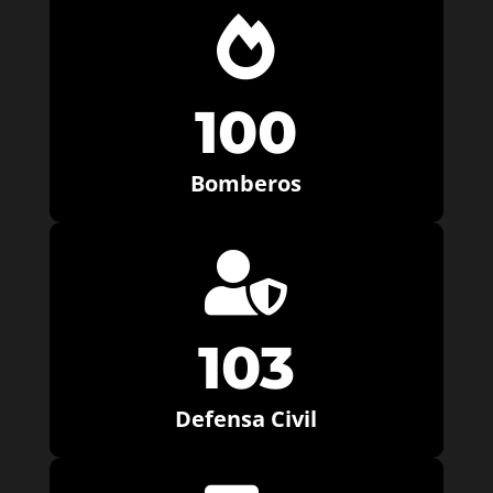

100
Bomberos

103
Defensa Civil