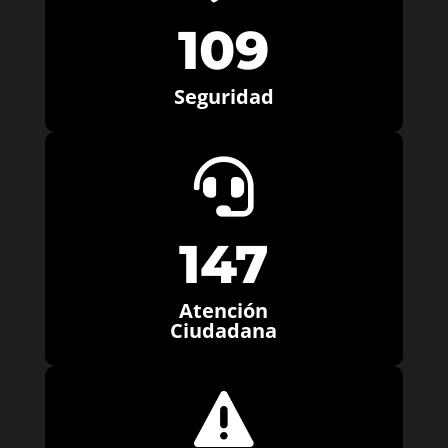
109
Seguridad

147
Atención
Ciudadana
