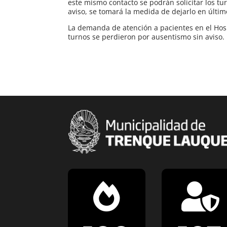
este mismo contacto se podrán solicitar los tu
aviso, se tomará la medida de dejarlo en últim
La demanda de atención a pacientes en el Hospi
turnos se perdieron por ausentismo sin aviso.

