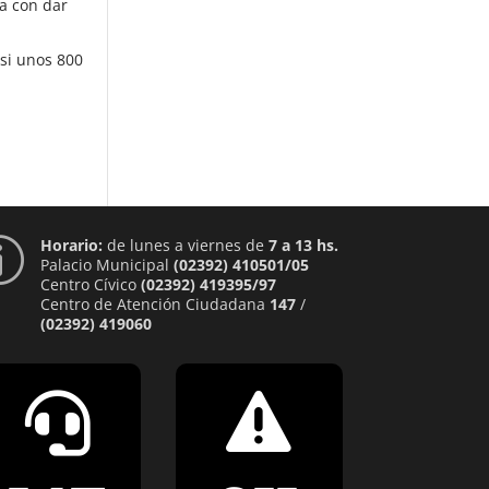
la con dar
asi unos 800
Horario:
de lunes a viernes de
7 a 13 hs.
p
Palacio Municipal
(02392) 410501/05
Centro Cívico
(02392) 419395/97
Centro de Atención Ciudadana
147
/
(02392) 419060

