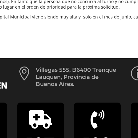
rnos). En tanto que la persona que no concurra al turno y no cump
o lugar en el orden de prioridad para la próxima solicitud.
tal Municipal viene siendo muy alta y, solo en el mes de junio, c

Villegas 555, B6400 Trenque
Lauquen, Provincia de
Buenos Aires.

