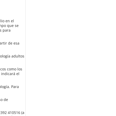
lio en el
empo que se
os para
rtir de esa
ología adultos
icos como los
indicará el
logía. Para
so de
 2392 410516 (a