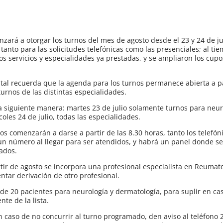
nzará a otorgar los turnos del mes de agosto desde el 23 y 24 de ju
tanto para las solicitudes telefónicas como las presenciales; al ti
s servicios y especialidades ya prestadas, y se ampliaron los cup
ital recuerda que la agenda para los turnos permanece abierta a pa
turnos de las distintas especialidades.
 siguiente manera: martes 23 de julio solamente turnos para neur
oles 24 de julio, todas las especialidades.
nos comenzarán a darse a partir de las 8.30 horas, tanto los telefón
un número al llegar para ser atendidos, y habrá un panel donde se 
ados.
ir de agosto se incorpora una profesional especialista en Reumato
ntar derivación de otro profesional.
e 20 pacientes para neurología y dermatología, para suplir en ca
nte de la lista.
 en caso de no concurrir al turno programado, den aviso al teléfono