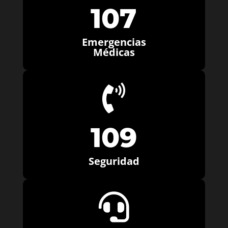
107
Emergencias
Médicas

109
Seguridad
