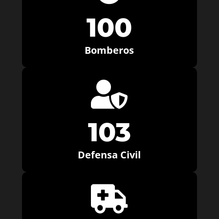
100
Bomberos

103
Defensa Civil
