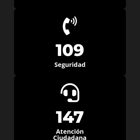

109
Seguridad

147
Atención
Ciudadana