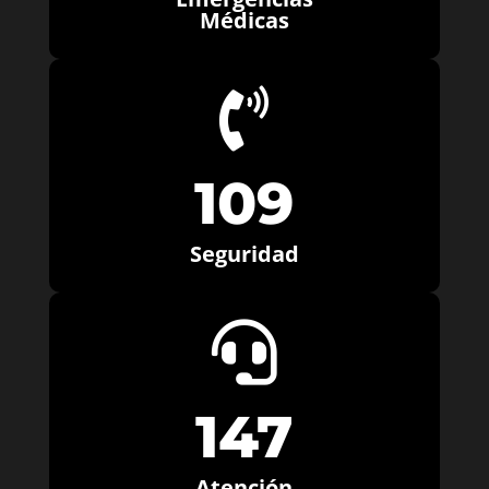
Médicas

109
Seguridad

147
Atención