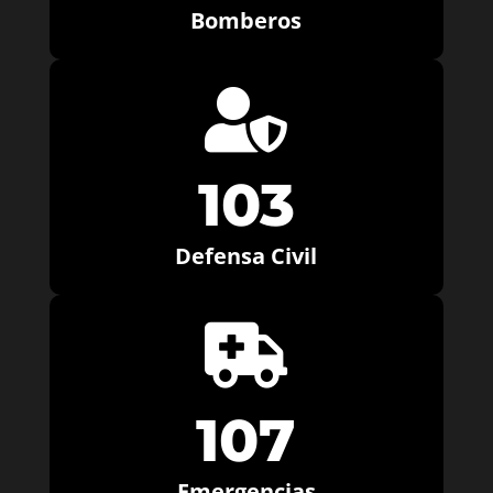
Bomberos

103
Defensa Civil

107
Emergencias