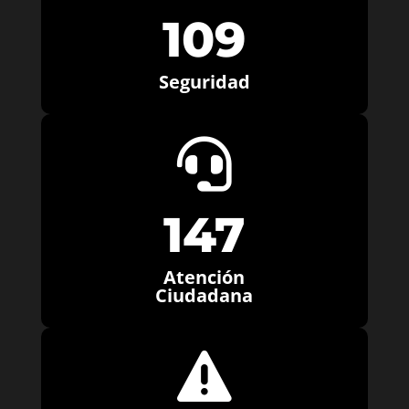
109
Seguridad

147
Atención
Ciudadana
