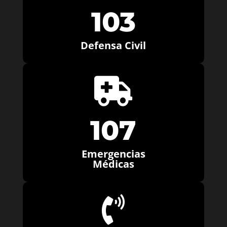
103
Defensa Civil

107
Emergencias
Médicas
