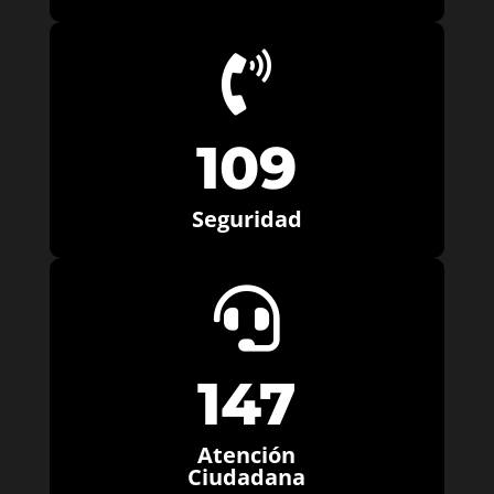

109
Seguridad

147
Atención
Ciudadana