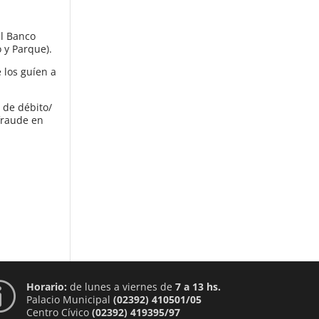
el Banco
o y Parque).
 los guíen a
a de débito/
 fraude en
Horario:
de lunes a viernes de
7 a 13 hs.
p
Palacio Municipal
(02392) 410501/05
Centro Cívico
(02392) 419395/97