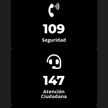

109
Seguridad

147
Atención
Ciudadana