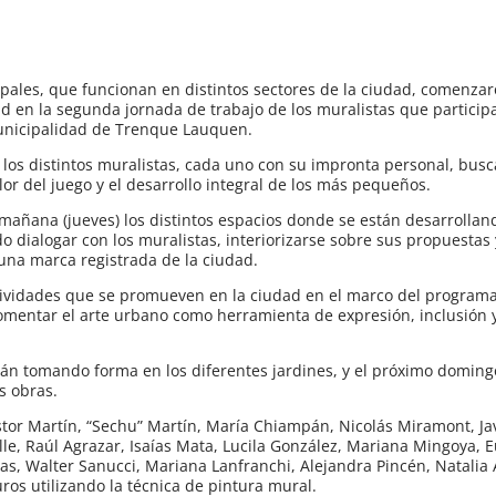
pales, que funcionan en distintos sectores de la ciudad, comenzar
ad en la segunda jornada de trabajo de los muralistas que particip
Municipalidad de Trenque Lauquen.
, los distintos muralistas, cada uno con su impronta personal, bus
lor del juego y el desarrollo integral de los más pequeños.
 mañana (jueves) los distintos espacios donde se están desarrollan
udo dialogar con los muralistas, interiorizarse sobre sus propuestas
una marca registrada de la ciudad.
actividades que se promueven en la ciudad en el marco del program
omentar el arte urbano como herramienta de expresión, inclusión 
rán tomando forma en los diferentes jardines, y el próximo domingo
as obras.
stor Martín, “Sechu” Martín, María Chiampán, Nicolás Miramont, Ja
elle, Raúl Agrazar, Isaías Mata, Lucila González, Mariana Mingoya, 
ias, Walter Sanucci, Mariana Lanfranchi, Alejandra Pincén, Natalia
ros utilizando la técnica de pintura mural.