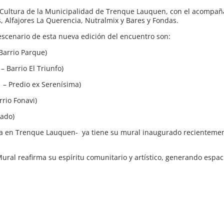
de Cultura de la Municipalidad de Trenque Lauquen, con el acompa
, Alfajores La Querencia, Nutralmix y Bares y Fondas.
scenario de esta nueva edición del encuentro son:
 Barrio Parque)
– Barrio El Triunfo)
 – Predio ex Serenísima)
rio Fonavi)
nado)
na en Trenque Lauquen- ya tiene su mural inaugurado recientemen
ural reafirma su espíritu comunitario y artístico, generando espac