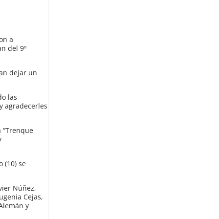
on a
an del 9º
can dejar un
do las
 y agradecerles
a “Trenque
y
 (10) se
vier Núñez,
Eugenia Cejas,
 Alemán y