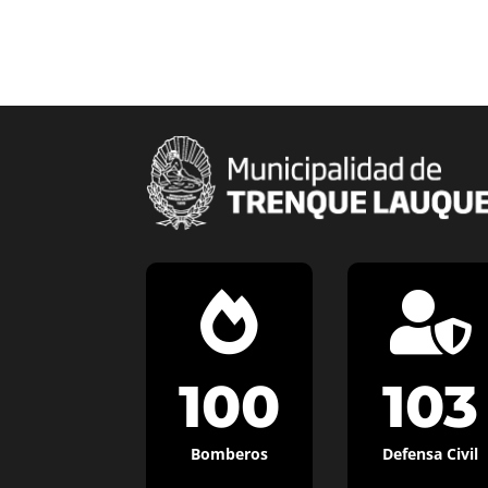


100
103
Bomberos
Defensa Civil