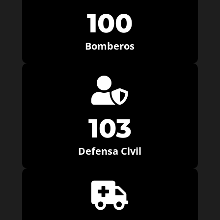
100
Bomberos

103
Defensa Civil
