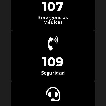
107
Emergencias
Médicas

109
Seguridad
