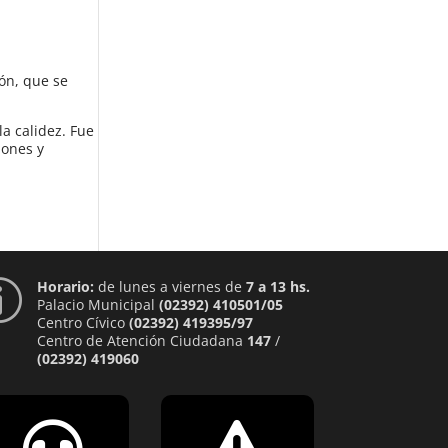
ión, que se
la calidez. Fue
iones y
Horario:
de lunes a viernes de
7 a 13 hs.
p
Palacio Municipal
(02392) 410501/05
Centro Cívico
(02392) 419395/97
Centro de Atención Ciudadana
147
/
(02392) 419060