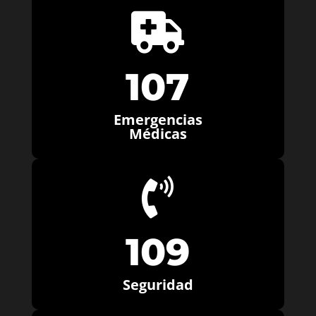

107
Emergencias
Médicas

109
Seguridad