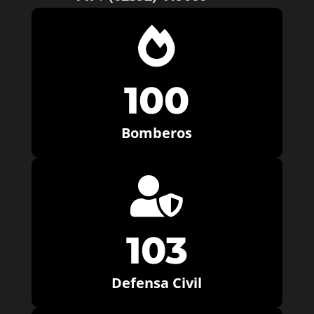

100
Bomberos

103
Defensa Civil