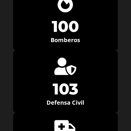

100
Bomberos

103
Defensa Civil
