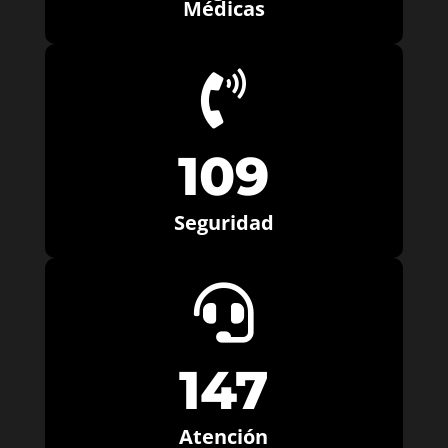
Médicas

109
Seguridad

147
Atención