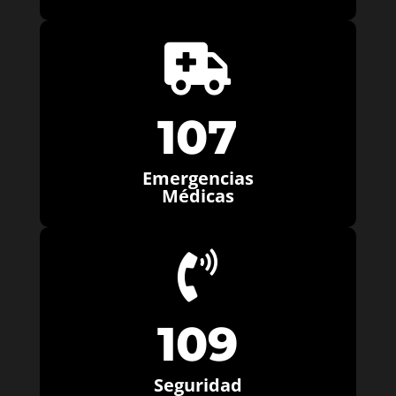

107
Emergencias
Médicas

109
Seguridad