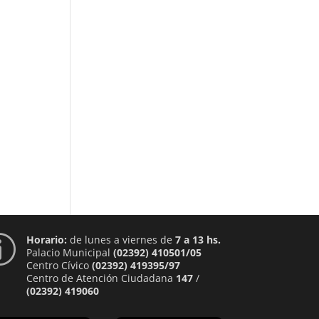
Horario:
de lunes a viernes de
7 a 13 hs.
p
Palacio Municipal
(02392) 410501/05
Centro Cívico
(02392) 419395/97
Centro de Atención Ciudadana
147
/
(02392) 419060