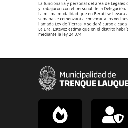
La funcionaria y personal del área de Legales 
y trabajaron con el personal de la Delegación
La misma modalidad que en Beruti se llevará ad
semana se comenzará a convocar a los vecino
llamada Ley de Tierras, y se dará curso a cada
La Dra. Estévez estima que en el distrito hab
mediante la ley 24.374.

