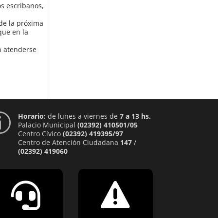
os escribanos,
 de la próxima
que en la
n atenderse
Horario:
de lunes a viernes de
7 a 13 hs.
p
Palacio Municipal
(02392) 410501/05
Centro Cívico
(02392) 419395/97
Centro de Atención Ciudadana
147
/
(02392) 419060

