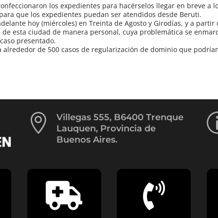
confeccionaron los expedientes para hacérselos llegar en breve a l
, para que los expedientes puedan ser atendidos desde Beruti.
elante hoy (miércoles) en Treinta de Agosto y Girodías, y a partir
s de esta ciudad de manera personal, cuya problemática se enmar
 caso presentado.
ría alrededor de 500 casos de regularización de dominio que podría

Villegas 555, B6400 Trenque
Lauquen, Provincia de
Buenos Aires.

