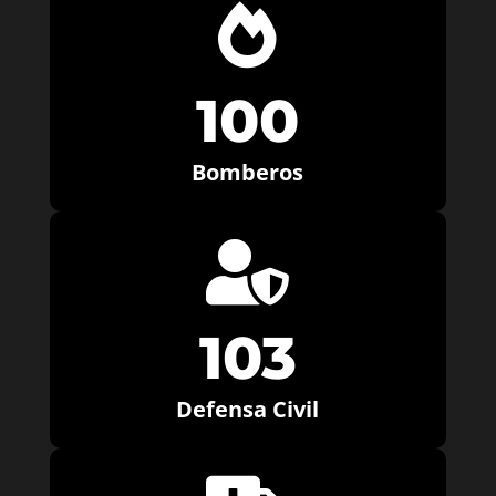

100
Bomberos

103
Defensa Civil