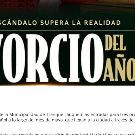
a de la Municipalidad de Trenque Lauquen las entradas para tres p
añol a lo largo del mes de mayo, que llegan a la ciudad a través de
teatral estrenada en enero, dirigida por José María Muscari y escrit