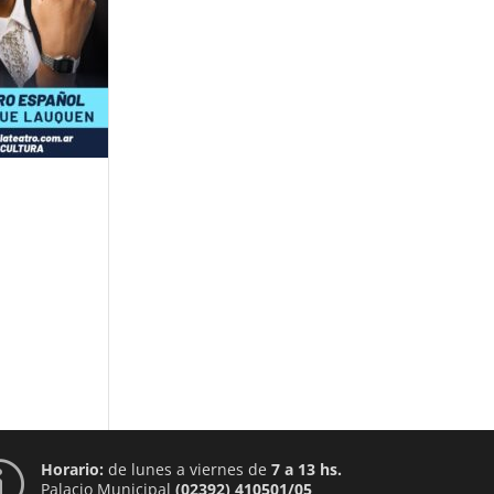
Horario:
de lunes a viernes de
7 a 13 hs.
p
Palacio Municipal
(02392) 410501/05