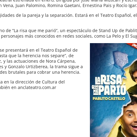
n Vena, Juan Palomino, Romina Gaetani, Ernestina Pais y Rocío Igar
dades de la pareja y la separación. Estará en el Teatro Español, e
urno de “La risa que me parió”, un espectáculo de Stand Up de Pablito
 personajes más conocidos en redes sociales, como La Pelo y El Su
h se presentará en el Teatro Español de
sta que la herencia nos separe”, de
az, y las actuaciones de Nora Cárpena,
s y Gonzalo Urtizberea, la trama sigue a
ades brutales para cobrar una herencia.
ta en la dirección de Cultura del
ambién en anclateatro.com.ar