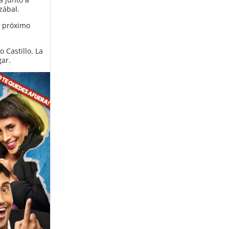
zábal.
l próximo
 Castillo. La
gar.