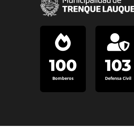


100
103
Bomberos
Defensa Civil