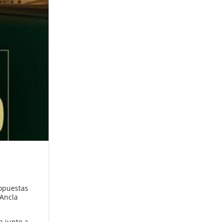
ropuestas
 Ancla
a junto a