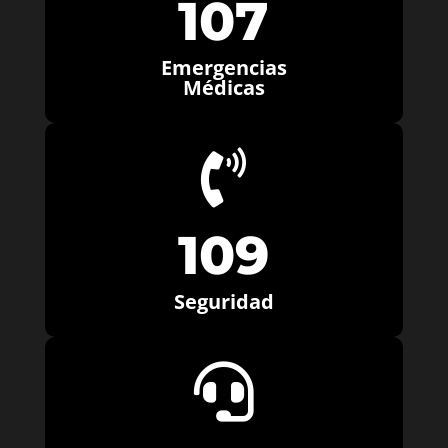
107
Emergencias
Médicas

109
Seguridad
