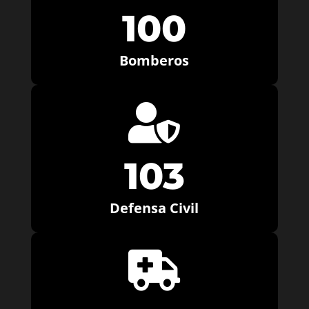
100
Bomberos

103
Defensa Civil
