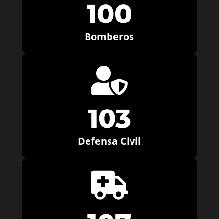
100
Bomberos

103
Defensa Civil
