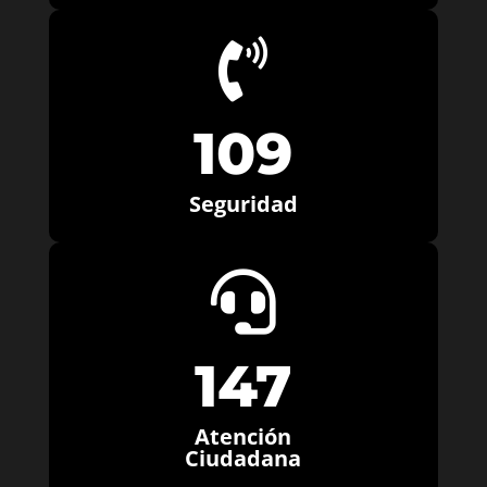

109
Seguridad

147
Atención
Ciudadana