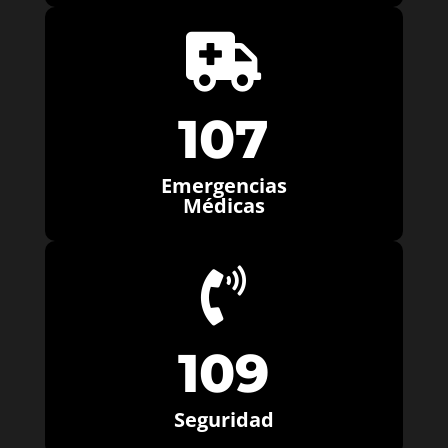

107
Emergencias
Médicas

109
Seguridad