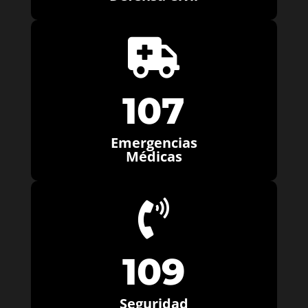

107
Emergencias
Médicas

109
Seguridad