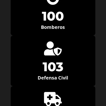
100
Bomberos

103
Defensa Civil
