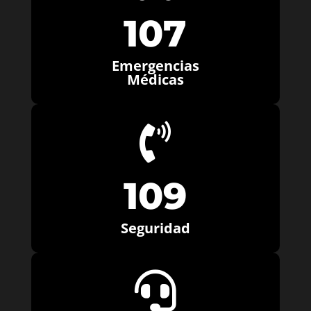
107
Emergencias
Médicas

109
Seguridad
