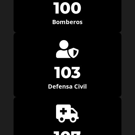
100
Bomberos

103
Defensa Civil
