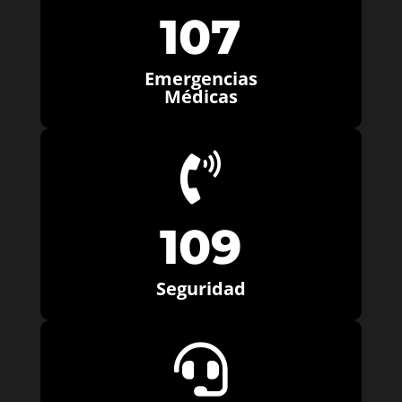
107
Emergencias
Médicas

109
Seguridad
