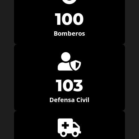
100
Bomberos

103
Defensa Civil
