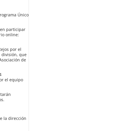
 Programa Único
 en participar
io online:
ejos por el
 división, que
 Asociación de
4
or el equipo
starán
os.
e la dirección