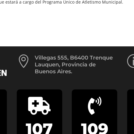
que estará a cargo del Programa Único de Atletismo Municipal.

Villegas 555, B6400 Trenque
Lauquen, Provincia de
Buenos Aires.


107
109