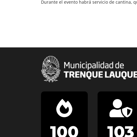
Durante el evento habrá servicio de cantina, 


100
103