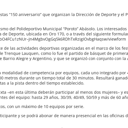
ostas “150 aniversario” que organizan la Dirección de Deporte y el
etismo del Polideportivo Municipal “Poroto” Abásolo. Los interesados
a de Deporte, ubicada en Oro 170, o a través del siguiente formular
LSdIbO4FCu1zNUr–Jn4MgbvOgGq5k6RDhTxRzigIOvbgHaqsw/viewform
 de las actividades deportivas organizadas en el marco de los fest
 de Trenque Lauquen, como lo fue el partido de básquet de primera
e Barrio Alegre y Argentino, y que se organizó con conjunto con la
a modalidad de competencia por equipos, cada uno integrado por 
00 metros durante un tiempo total de 30 minutos. Resultará ganad
as a la pista dentro del tiempo establecido.
xta –en esta última deberán participar al menos dos mujeres– y e
tes del equipo: hasta 29 años, 30/39, 40/49, 50/59 y más de 60 añ
os, con un máximo de 10 equipos por serie.
rticipante y se podrá abonar de manera presencial en las oficinas d