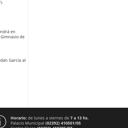
ondrá en
l Gimnasio de
rdán García al
Horario:
de lunes a viernes de
7 a 13 hs.
p
Palacio Municipal
(02392) 410501/05