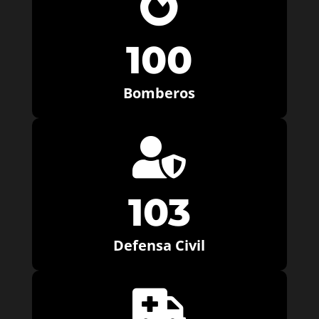

100
Bomberos

103
Defensa Civil
