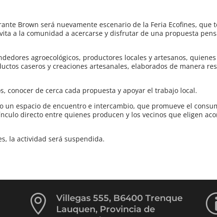
irante Brown será nuevamente escenario de la Feria Ecofines, que 
nvita a la comunidad a acercarse y disfrutar de una propuesta pen
endedores agroecológicos, productores locales y artesanos, quiene
ductos caseros y creaciones artesanales, elaborados de manera re
, conocer de cerca cada propuesta y apoyar el trabajo local.
mo un espacio de encuentro e intercambio, que promueve el consu
vínculo directo entre quienes producen y los vecinos que eligen a
s, la actividad será suspendida.

Villegas 555, B6400 Trenque
Lauquen, Provincia de