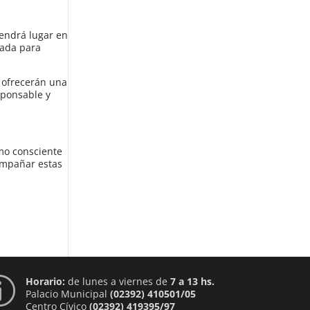
tendrá lugar en
sada para
s ofrecerán una
sponsable y
mo consciente
compañar estas
Horario:
de lunes a viernes de
7 a 13 hs.
p
Palacio Municipal
(02392) 410501/05
Centro Cívico
(02392) 419395/97