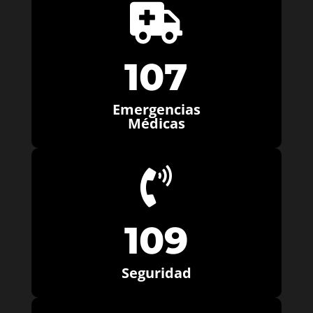

107
Emergencias
Médicas

109
Seguridad