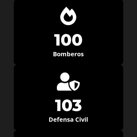

100
Bomberos

103
Defensa Civil