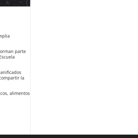
mplia
 forman parte
 Escuela
anificados
compartir la
icos, alimentos