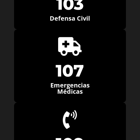
103
Defensa Civil

107
Emergencias
Médicas
