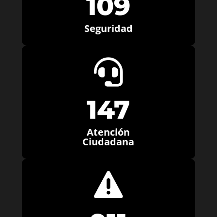
109
Seguridad

147
Atención
Ciudadana
