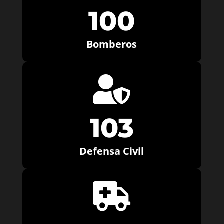
100
Bomberos

103
Defensa Civil
